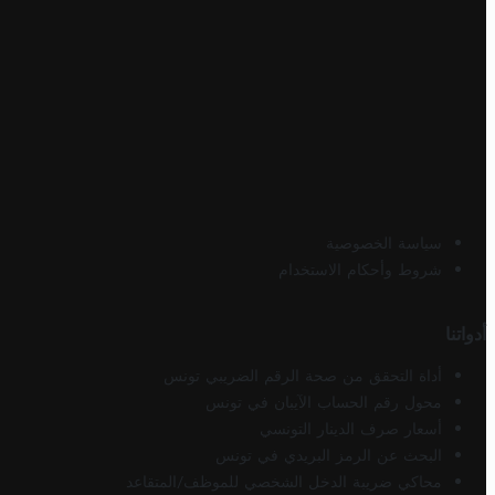
سياسة الخصوصية
شروط وأحكام الاستخدام
أدواتنا
أداة التحقق من صحة الرقم الضريبي تونس
محول رقم الحساب الآيبان في تونس
أسعار صرف الدينار التونسي
البحث عن الرمز البريدي في تونس
محاكي ضريبة الدخل الشخصي للموظف/المتقاعد