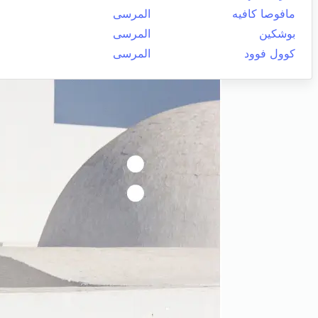
مافوصا كافيه
المرسى
بوشكين
المرسى
كوول فوود
المرسى