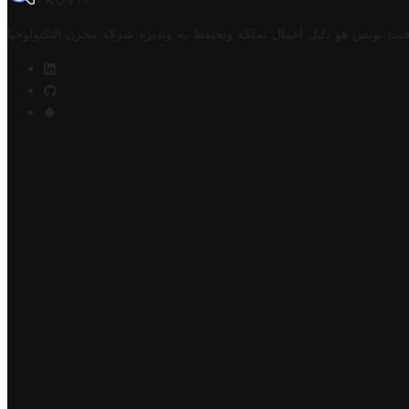
TROVIT
فيت تونس هو دليل أعمال تملكه وتحتفظ به وتديره
شركة مخزن التكنولوجيا