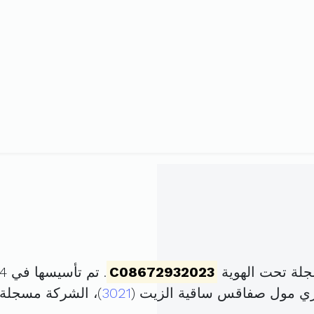
جلة تحت الهوية
C08672932023
. تم تأسيسها في 14 سبتمبر 2023 برأس مال قدره
3021
)، الشركة مسجلة