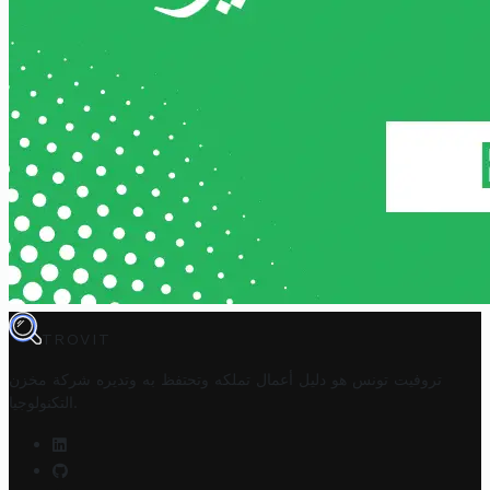
TROVIT
تروفيت تونس هو دليل أعمال تملكه وتحتفظ به وتديره
شركة مخزن
.
التكنولوجيا