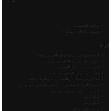
سياسة الخصوصية
شروط وأحكام الاستخدام
أدواتنا
أداة التحقق من صحة الرقم الضريبي تونس
محول رقم الحساب الآيبان في تونس
أسعار صرف الدينار التونسي
البحث عن الرمز البريدي في تونس
محاكي ضريبة الدخل الشخصي للموظف/المتقاعد
ضريبة الدخل للمتقاعدين الفرنسيين المقيمين في تونس
أسعار السيارات الجديدة في تونس
أخبار تروفيت
أخبار تونس
رابط خلفي مجاني