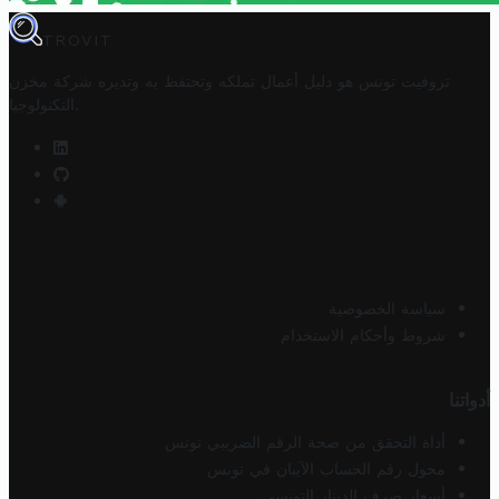
TROVIT
تروفيت تونس هو دليل أعمال تملكه وتحتفظ به وتديره
شركة مخزن
.
التكنولوجيا
سياسة الخصوصية
شروط وأحكام الاستخدام
أدواتنا
أداة التحقق من صحة الرقم الضريبي تونس
محول رقم الحساب الآيبان في تونس
أسعار صرف الدينار التونسي