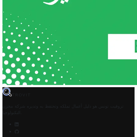
TROVIT
تروفيت تونس هو دليل أعمال تملكه وتحتفظ به وتديره
شركة مخزن
.
التكنولوجيا