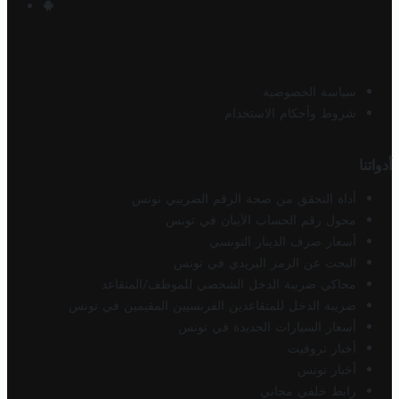
سياسة الخصوصية
شروط وأحكام الاستخدام
أدواتنا
أداة التحقق من صحة الرقم الضريبي تونس
محول رقم الحساب الآيبان في تونس
أسعار صرف الدينار التونسي
البحث عن الرمز البريدي في تونس
محاكي ضريبة الدخل الشخصي للموظف/المتقاعد
ضريبة الدخل للمتقاعدين الفرنسيين المقيمين في تونس
أسعار السيارات الجديدة في تونس
أخبار تروفيت
أخبار تونس
رابط خلفي مجاني