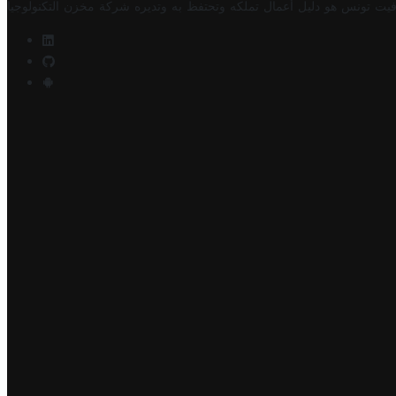
فيت تونس هو دليل أعمال تملكه وتحتفظ به وتديره
شركة مخزن التكنولوجيا