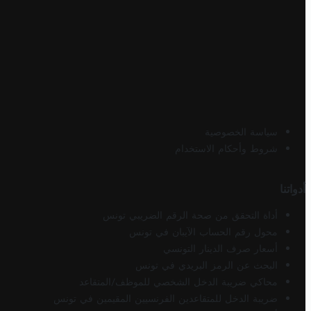
سياسة الخصوصية
شروط وأحكام الاستخدام
أدواتنا
أداة التحقق من صحة الرقم الضريبي تونس
محول رقم الحساب الآيبان في تونس
أسعار صرف الدينار التونسي
البحث عن الرمز البريدي في تونس
محاكي ضريبة الدخل الشخصي للموظف/المتقاعد
ضريبة الدخل للمتقاعدين الفرنسيين المقيمين في تونس