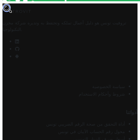
TROVIT
تروفيت تونس هو دليل أعمال تملكه وتحتفظ به وتديره
شركة مخزن
.
التكنولوجيا
سياسة الخصوصية
شروط وأحكام الاستخدام
أدواتنا
أداة التحقق من صحة الرقم الضريبي تونس
محول رقم الحساب الآيبان في تونس
أسعار صرف الدينار التونسي