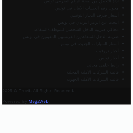
أداة التحقق من صحة الرقم الضريبي تونس
محول رقم الحساب الآيبان في تونس
أسعار صرف الدينار التونسي
البحث عن الرمز البريدي في تونس
محاكي ضريبة الدخل الشخصي للموظف/المتقاعد
ضريبة الدخل للمتقاعدين الفرنسيين المقيمين في تونس
أسعار السيارات الجديدة في تونس
أخبار تروفيت
أخبار تونس
رابط خلفي مجاني
قائمة الشركات الأهلية المحلية
قائمة الشركات الأهلية الجهوية
2025 © Trovit. All Rights Reserved.
Powered By
MegaWeb
.