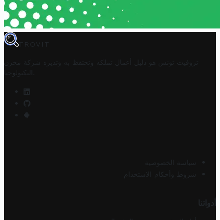
TROVIT
تروفيت تونس هو دليل أعمال تملكه وتحتفظ به وتديره
شركة مخزن
.
التكنولوجيا
سياسة الخصوصية
شروط وأحكام الاستخدام
أدواتنا