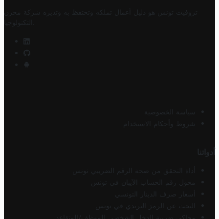
تروفيت تونس هو دليل أعمال تملكه وتحتفظ به وتديره
شركة مخزن
.
التكنولوجيا
سياسة الخصوصية
شروط وأحكام الاستخدام
أدواتنا
أداة التحقق من صحة الرقم الضريبي تونس
محول رقم الحساب الآيبان في تونس
أسعار صرف الدينار التونسي
البحث عن الرمز البريدي في تونس
محاكي ضريبة الدخل الشخصي للموظف/المتقاعد