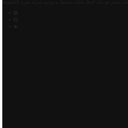
فيت تونس هو دليل أعمال تملكه وتحتفظ به وتديره
شركة مخزن التكنولوجيا