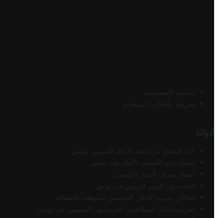
سياسة الخصوصية
شروط وأحكام الاستخدام
أدواتنا
أداة التحقق من صحة الرقم الضريبي تونس
محول رقم الحساب الآيبان في تونس
أسعار صرف الدينار التونسي
البحث عن الرمز البريدي في تونس
محاكي ضريبة الدخل الشخصي للموظف/المتقاعد
ضريبة الدخل للمتقاعدين الفرنسيين المقيمين في تونس