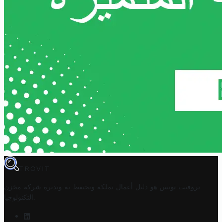
TROVIT
تروفيت تونس هو دليل أعمال تملكه وتحتفظ به وتديره
شركة مخزن
.
التكنولوجيا