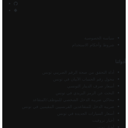
سياسة الخصوصية
شروط وأحكام الاستخدام
أدواتنا
أداة التحقق من صحة الرقم الضريبي تونس
محول رقم الحساب الآيبان في تونس
أسعار صرف الدينار التونسي
البحث عن الرمز البريدي في تونس
محاكي ضريبة الدخل الشخصي للموظف/المتقاعد
ضريبة الدخل للمتقاعدين الفرنسيين المقيمين في تونس
أسعار السيارات الجديدة في تونس
أخبار تروفيت
أخبار تونس