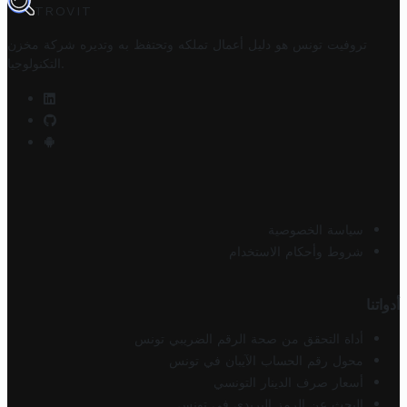
TROVIT
تروفيت تونس هو دليل أعمال تملكه وتحتفظ به وتديره
شركة مخزن
.
التكنولوجيا
سياسة الخصوصية
شروط وأحكام الاستخدام
أدواتنا
أداة التحقق من صحة الرقم الضريبي تونس
محول رقم الحساب الآيبان في تونس
أسعار صرف الدينار التونسي
البحث عن الرمز البريدي في تونس