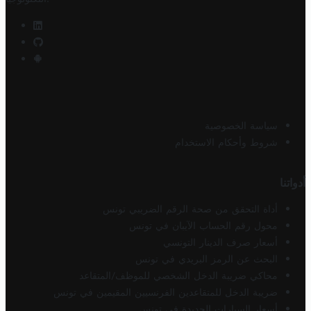
سياسة الخصوصية
شروط وأحكام الاستخدام
أدواتنا
أداة التحقق من صحة الرقم الضريبي تونس
محول رقم الحساب الآيبان في تونس
أسعار صرف الدينار التونسي
البحث عن الرمز البريدي في تونس
محاكي ضريبة الدخل الشخصي للموظف/المتقاعد
ضريبة الدخل للمتقاعدين الفرنسيين المقيمين في تونس
أسعار السيارات الجديدة في تونس