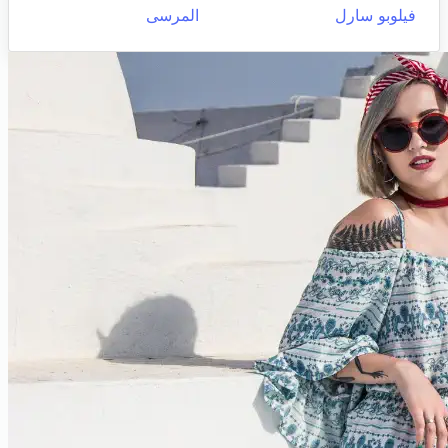
فيلوبو سارل
المرسى