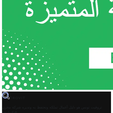
TROVIT
تروفيت تونس هو دليل أعمال تملكه وتحتفظ به وتديره
شركة مخزن
.
التكنولوجيا