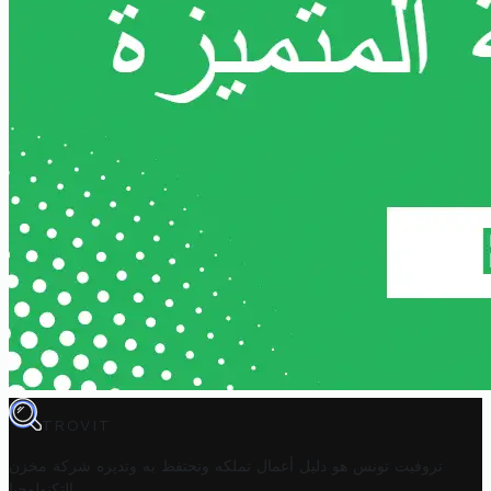
TROVIT
تروفيت تونس هو دليل أعمال تملكه وتحتفظ به وتديره
شركة مخزن
.
التكنولوجيا