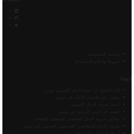
سياسة الخصوصية
شروط وأحكام الاستخدام
أدواتنا
أداة التحقق من صحة الرقم الضريبي تونس
محول رقم الحساب الآيبان في تونس
أسعار صرف الدينار التونسي
البحث عن الرمز البريدي في تونس
محاكي ضريبة الدخل الشخصي للموظف/المتقاعد
ضريبة الدخل للمتقاعدين الفرنسيين المقيمين في تونس
أسعار السيارات الجديدة في تونس