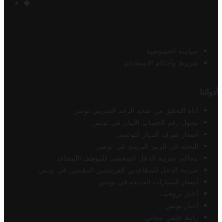
سياسة الخصوصية
شروط وأحكام الاستخدام
أدواتنا
أداة التحقق من صحة الرقم الضريبي تونس
محول رقم الحساب الآيبان في تونس
أسعار صرف الدينار التونسي
البحث عن الرمز البريدي في تونس
محاكي ضريبة الدخل الشخصي للموظف/المتقاعد
ضريبة الدخل للمتقاعدين الفرنسيين المقيمين في تونس
أسعار السيارات الجديدة في تونس
أخبار تروفيت
أخبار تونس
رابط خلفي مجاني