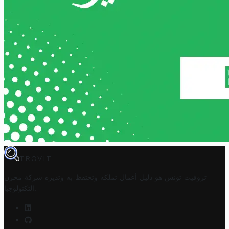
TROVIT
تروفيت تونس هو دليل أعمال تملكه وتحتفظ به وتديره
شركة مخزن
.
التكنولوجيا