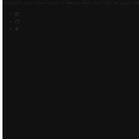
فيت تونس هو دليل أعمال تملكه وتحتفظ به وتديره
شركة مخزن التكنولوجيا