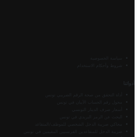
سياسة الخصوصية
شروط وأحكام الاستخدام
أدواتنا
أداة التحقق من صحة الرقم الضريبي تونس
محول رقم الحساب الآيبان في تونس
أسعار صرف الدينار التونسي
البحث عن الرمز البريدي في تونس
محاكي ضريبة الدخل الشخصي للموظف/المتقاعد
ضريبة الدخل للمتقاعدين الفرنسيين المقيمين في تونس