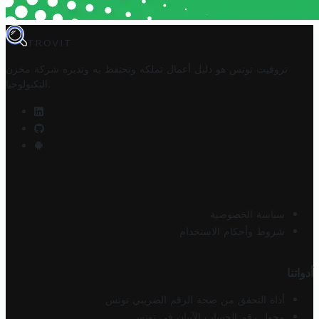
TROVIT
تروفيت تونس هو دليل أعمال تملكه وتحتفظ به وتديره
شركة مخزن
.
التكنولوجيا
سياسة الخصوصية
شروط وأحكام الاستخدام
أدواتنا
أداة التحقق من صحة الرقم الضريبي تونس
محول رقم الحساب الآيبان في تونس