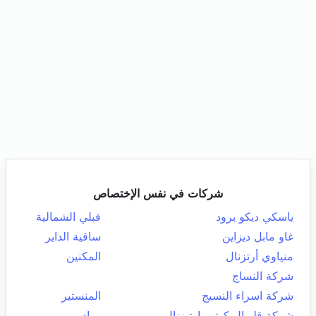
شركات في نفس الإختصاص
ياسكي ديكو برود
قبلي الشمالية
غاو مابل ديزاين
ساقية الداير
منياوي أرتزنال
المكنين
شركة النساج
شركة اسراء النسيج
المنستير
شركة قلوبال كوتور ارتيزنال
رواد