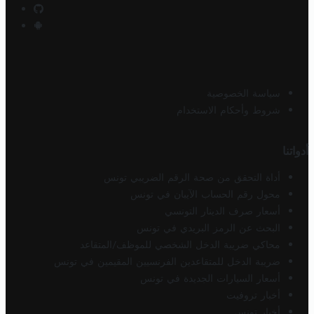
سياسة الخصوصية
شروط وأحكام الاستخدام
أدواتنا
أداة التحقق من صحة الرقم الضريبي تونس
محول رقم الحساب الآيبان في تونس
أسعار صرف الدينار التونسي
البحث عن الرمز البريدي في تونس
محاكي ضريبة الدخل الشخصي للموظف/المتقاعد
ضريبة الدخل للمتقاعدين الفرنسيين المقيمين في تونس
أسعار السيارات الجديدة في تونس
أخبار تروفيت
أخبار تونس