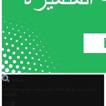
TROVIT
تروفيت تونس هو دليل أعمال تملكه وتحتفظ به وتديره
شركة مخزن
.
التكنولوجيا