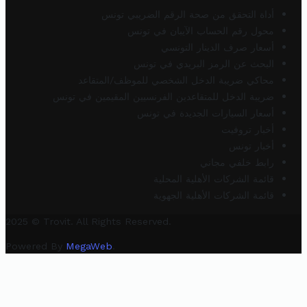
أداة التحقق من صحة الرقم الضريبي تونس
محول رقم الحساب الآيبان في تونس
أسعار صرف الدينار التونسي
البحث عن الرمز البريدي في تونس
محاكي ضريبة الدخل الشخصي للموظف/المتقاعد
ضريبة الدخل للمتقاعدين الفرنسيين المقيمين في تونس
أسعار السيارات الجديدة في تونس
أخبار تروفيت
أخبار تونس
رابط خلفي مجاني
قائمة الشركات الأهلية المحلية
قائمة الشركات الأهلية الجهوية
2025 © Trovit. All Rights Reserved.
Powered By
MegaWeb
.