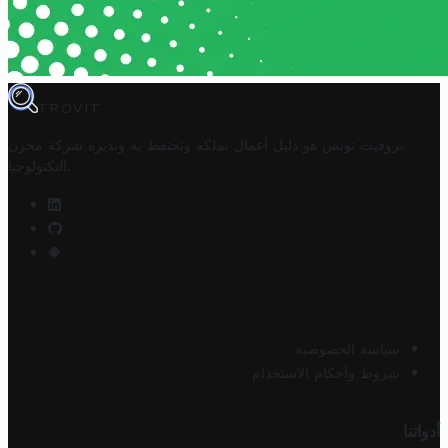
TROVIT
تروفيت تونس هو دليل أعمال تملكه وتحتفظ به وتديره
شركة مخزن
.
التكنولوجيا
سياسة الخصوصية
شروط وأحكام الاستخدام
أدواتنا