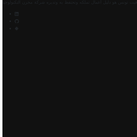
فيت تونس هو دليل أعمال تملكه وتحتفظ به وتديره
شركة مخزن التكنولوجيا