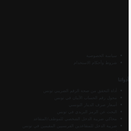
سياسة الخصوصية
شروط وأحكام الاستخدام
أدواتنا
أداة التحقق من صحة الرقم الضريبي تونس
محول رقم الحساب الآيبان في تونس
أسعار صرف الدينار التونسي
البحث عن الرمز البريدي في تونس
محاكي ضريبة الدخل الشخصي للموظف/المتقاعد
ضريبة الدخل للمتقاعدين الفرنسيين المقيمين في تونس