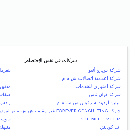
شركات في نفس الإختصاص
شركة س. ج أنفو
بنقردا
شركة اعلامية اتصالات ش م م
شركة اختياري للخدمات
مدنين 
شركة كوان تاش
صفاقس
ميلين أوديت سرفيس ش ش م م
رادس
شركة FOREVER CONSULTING غير مقيمة ش ش م م
المهدي
STE MECH 2 COM
سوسة 
اف كودينق
منيهلة