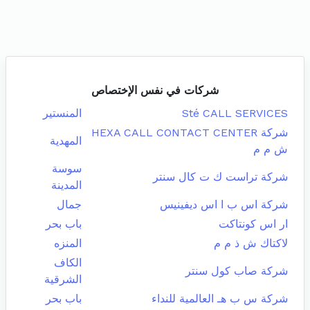
شركات في نفس الإختصاص
Sté CALL SERVICES
المنستير
شركة HEXA CALL CONTACT CENTER
المهدية
ش م م
سوسة
شركة تراست ك ت كال سنتر
المدينة
شركة اس ب ا اس ديفينيس
جمال
ار اس كونتاكت
باب بحر
لاكتاك ش ذ م م
المنزه
الكاف
شركة صاب كول سنتر
الشرقية
شركة س ب هـ العالمية للنداء
باب بحر