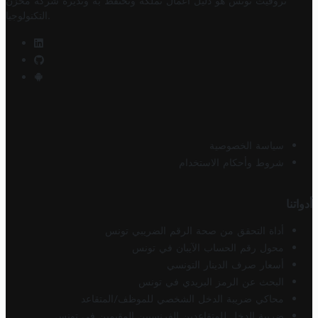
تروفيت تونس هو دليل أعمال تملكه وتحتفظ به وتديره
شركة مخزن
.
التكنولوجيا
سياسة الخصوصية
شروط وأحكام الاستخدام
أدواتنا
أداة التحقق من صحة الرقم الضريبي تونس
محول رقم الحساب الآيبان في تونس
أسعار صرف الدينار التونسي
البحث عن الرمز البريدي في تونس
محاكي ضريبة الدخل الشخصي للموظف/المتقاعد
ضريبة الدخل للمتقاعدين الفرنسيين المقيمين في تونس