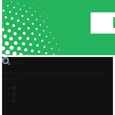
TROVIT
تروفيت تونس هو دليل أعمال تملكه وتحتفظ به وتديره
شركة مخزن
.
التكنولوجيا