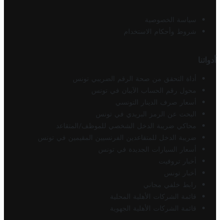
سياسة الخصوصية
شروط وأحكام الاستخدام
أدواتنا
أداة التحقق من صحة الرقم الضريبي تونس
محول رقم الحساب الآيبان في تونس
أسعار صرف الدينار التونسي
البحث عن الرمز البريدي في تونس
محاكي ضريبة الدخل الشخصي للموظف/المتقاعد
ضريبة الدخل للمتقاعدين الفرنسيين المقيمين في تونس
أسعار السيارات الجديدة في تونس
أخبار تروفيت
أخبار تونس
رابط خلفي مجاني
قائمة الشركات الأهلية المحلية
قائمة الشركات الأهلية الجهوية