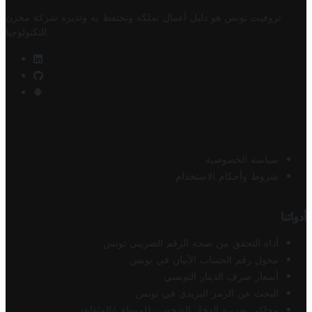
تروفيت تونس هو دليل أعمال تملكه وتحتفظ به وتديره
شركة مخزن
.
التكنولوجيا
سياسة الخصوصية
شروط وأحكام الاستخدام
أدواتنا
أداة التحقق من صحة الرقم الضريبي تونس
محول رقم الحساب الآيبان في تونس
أسعار صرف الدينار التونسي
البحث عن الرمز البريدي في تونس
محاكي ضريبة الدخل الشخصي للموظف/المتقاعد