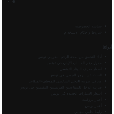
سياسة الخصوصية
شروط وأحكام الاستخدام
أدواتنا
أداة التحقق من صحة الرقم الضريبي تونس
محول رقم الحساب الآيبان في تونس
أسعار صرف الدينار التونسي
البحث عن الرمز البريدي في تونس
محاكي ضريبة الدخل الشخصي للموظف/المتقاعد
ضريبة الدخل للمتقاعدين الفرنسيين المقيمين في تونس
أسعار السيارات الجديدة في تونس
أخبار تروفيت
أخبار تونس
رابط خلفي مجاني