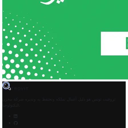
TROVIT
تروفيت تونس هو دليل أعمال تملكه وتحتفظ به وتديره
شركة مخزن
.
التكنولوجيا