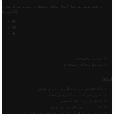
تروفيت تونس هو دليل أعمال تملكه وتحتفظ به وتديره
شركة مخزن
.
التكنولوجيا
سياسة الخصوصية
شروط وأحكام الاستخدام
أدواتنا
أداة التحقق من صحة الرقم الضريبي تونس
محول رقم الحساب الآيبان في تونس
أسعار صرف الدينار التونسي
البحث عن الرمز البريدي في تونس
محاكي ضريبة الدخل الشخصي للموظف/المتقاعد