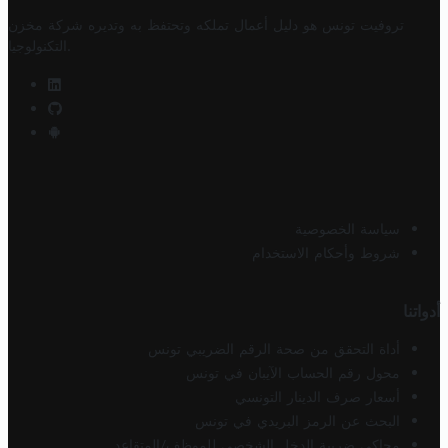
تروفيت تونس هو دليل أعمال تملكه وتحتفظ به وتديره
شركة مخزن
.
التكنولوجيا
سياسة الخصوصية
شروط وأحكام الاستخدام
أدواتنا
أداة التحقق من صحة الرقم الضريبي تونس
محول رقم الحساب الآيبان في تونس
أسعار صرف الدينار التونسي
البحث عن الرمز البريدي في تونس
محاكي ضريبة الدخل الشخصي للموظف/المتقاعد