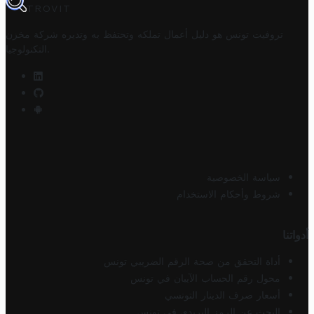
TROVIT
تروفيت تونس هو دليل أعمال تملكه وتحتفظ به وتديره
شركة مخزن
.
التكنولوجيا
سياسة الخصوصية
شروط وأحكام الاستخدام
أدواتنا
أداة التحقق من صحة الرقم الضريبي تونس
محول رقم الحساب الآيبان في تونس
أسعار صرف الدينار التونسي
البحث عن الرمز البريدي في تونس