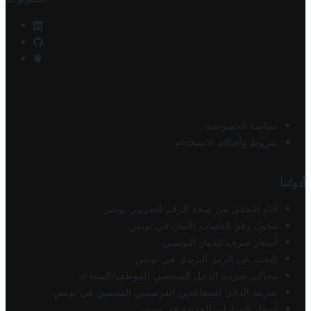
سياسة الخصوصية
شروط وأحكام الاستخدام
أدواتنا
أداة التحقق من صحة الرقم الضريبي تونس
محول رقم الحساب الآيبان في تونس
أسعار صرف الدينار التونسي
البحث عن الرمز البريدي في تونس
محاكي ضريبة الدخل الشخصي للموظف/المتقاعد
ضريبة الدخل للمتقاعدين الفرنسيين المقيمين في تونس
أسعار السيارات الجديدة في تونس