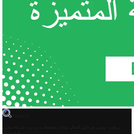
TROVIT
تروفيت تونس هو دليل أعمال تملكه وتحتفظ به وتديره
شركة مخزن
.
التكنولوجيا