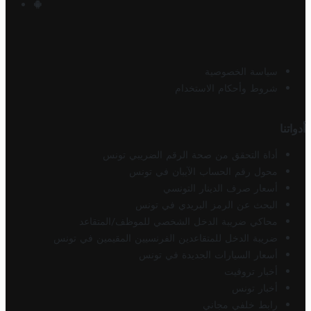
سياسة الخصوصية
شروط وأحكام الاستخدام
أدواتنا
أداة التحقق من صحة الرقم الضريبي تونس
محول رقم الحساب الآيبان في تونس
أسعار صرف الدينار التونسي
البحث عن الرمز البريدي في تونس
محاكي ضريبة الدخل الشخصي للموظف/المتقاعد
ضريبة الدخل للمتقاعدين الفرنسيين المقيمين في تونس
أسعار السيارات الجديدة في تونس
أخبار تروفيت
أخبار تونس
رابط خلفي مجاني