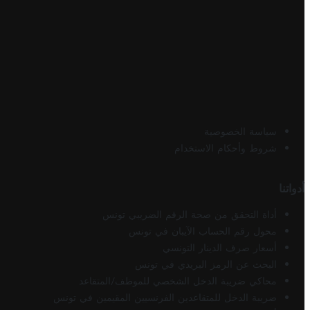
سياسة الخصوصية
شروط وأحكام الاستخدام
أدواتنا
أداة التحقق من صحة الرقم الضريبي تونس
محول رقم الحساب الآيبان في تونس
أسعار صرف الدينار التونسي
البحث عن الرمز البريدي في تونس
محاكي ضريبة الدخل الشخصي للموظف/المتقاعد
ضريبة الدخل للمتقاعدين الفرنسيين المقيمين في تونس