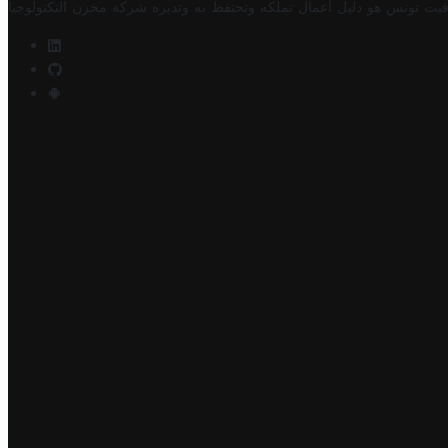
فيت تونس هو دليل أعمال تملكه وتحتفظ به وتديره
شركة مخزن التكنولوجيا