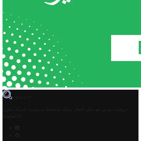
TROVIT
تروفيت تونس هو دليل أعمال تملكه وتحتفظ به وتديره
شركة مخزن
.
التكنولوجيا