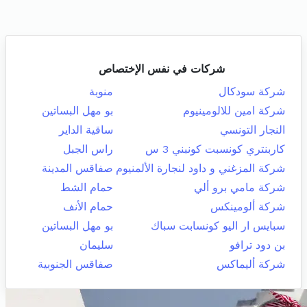
شركات في نفس الإختصاص
شركة سودكال
منوبة
شركة امين للالومينيوم
بو مهل البساتين
النجار التونسي
ساقية الداير
كاربنتري كونسبت كونبني 3 س
راس الجبل
شركة المزغني و داود لنجارة الألمنيوم
صفاقس المدينة
شركة مامي برو ألي
حمام الشط
شركة ألومينكس
حمام الأنف
سبايس ار اليو كونسابت سباك
بو مهل البساتين
بن دود ترافو
سليمان
شركة أليماكس
صفاقس الجنوبية