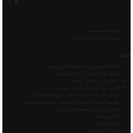
سياسة الخصوصية
شروط وأحكام الاستخدام
أدواتنا
أداة التحقق من صحة الرقم الضريبي تونس
محول رقم الحساب الآيبان في تونس
أسعار صرف الدينار التونسي
البحث عن الرمز البريدي في تونس
محاكي ضريبة الدخل الشخصي للموظف/المتقاعد
ضريبة الدخل للمتقاعدين الفرنسيين المقيمين في تونس
أسعار السيارات الجديدة في تونس
أخبار تروفيت
أخبار تونس
رابط خلفي مجاني