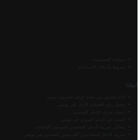
سياسة الخصوصية
شروط وأحكام الاستخدام
أدواتنا
أداة التحقق من صحة الرقم الضريبي تونس
محول رقم الحساب الآيبان في تونس
أسعار صرف الدينار التونسي
البحث عن الرمز البريدي في تونس
محاكي ضريبة الدخل الشخصي للموظف/المتقاعد
ضريبة الدخل للمتقاعدين الفرنسيين المقيمين في تونس