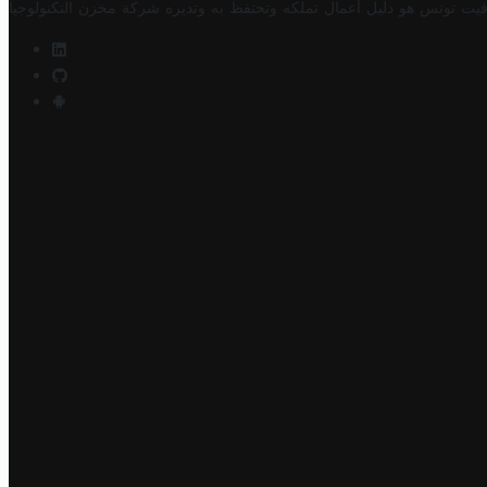
فيت تونس هو دليل أعمال تملكه وتحتفظ به وتديره
شركة مخزن التكنولوجيا