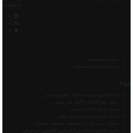
.
التكنولوجيا
سياسة الخصوصية
شروط وأحكام الاستخدام
أدواتنا
أداة التحقق من صحة الرقم الضريبي تونس
محول رقم الحساب الآيبان في تونس
أسعار صرف الدينار التونسي
البحث عن الرمز البريدي في تونس
محاكي ضريبة الدخل الشخصي للموظف/المتقاعد
ضريبة الدخل للمتقاعدين الفرنسيين المقيمين في تونس