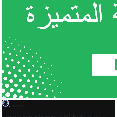
TROVIT
تروفيت تونس هو دليل أعمال تملكه وتحتفظ به وتديره
شركة مخزن