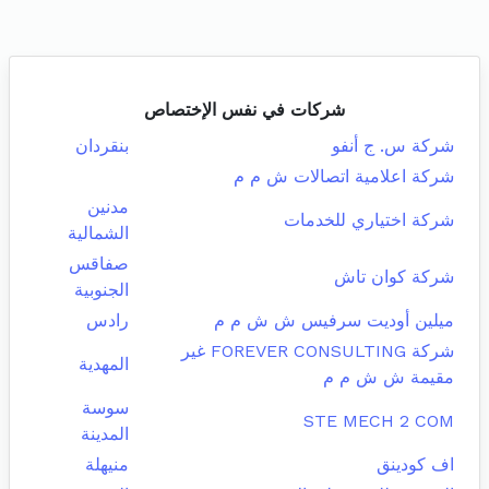
شركات في نفس الإختصاص
شركة س. ج أنفو
بنقردان
شركة اعلامية اتصالات ش م م
مدنين
شركة اختياري للخدمات
الشمالية
صفاقس
شركة كوان تاش
الجنوبية
ميلين أوديت سرفيس ش ش م م
رادس
شركة FOREVER CONSULTING غير
المهدية
مقيمة ش ش م م
سوسة
STE MECH 2 COM
المدينة
اف كودينق
منيهلة