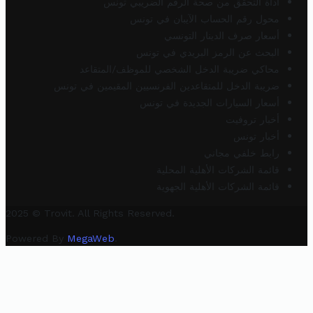
أداة التحقق من صحة الرقم الضريبي تونس
محول رقم الحساب الآيبان في تونس
أسعار صرف الدينار التونسي
البحث عن الرمز البريدي في تونس
محاكي ضريبة الدخل الشخصي للموظف/المتقاعد
ضريبة الدخل للمتقاعدين الفرنسيين المقيمين في تونس
أسعار السيارات الجديدة في تونس
أخبار تروفيت
أخبار تونس
رابط خلفي مجاني
قائمة الشركات الأهلية المحلية
قائمة الشركات الأهلية الجهوية
2025 © Trovit. All Rights Reserved.
Powered By
MegaWeb
.