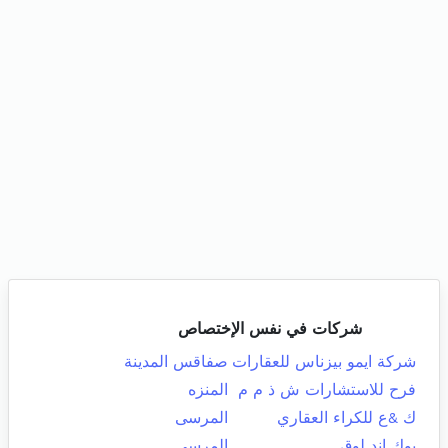
شركات في نفس الإختصاص
شركة ايمو بيزناس للعقارات
صفاقس المدينة
فرح للاستشارات ش ذ م م
المنزه
ك &ع للكراء العقاري
المرسى
بوك اند لوق
المرسى