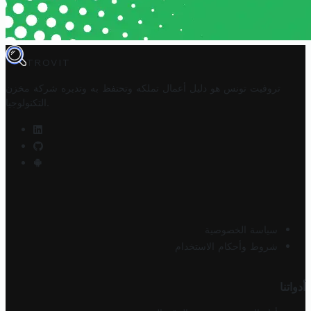
TROVIT
تروفيت تونس هو دليل أعمال تملكه وتحتفظ به وتديره
شركة مخزن
.
التكنولوجيا
سياسة الخصوصية
شروط وأحكام الاستخدام
أدواتنا