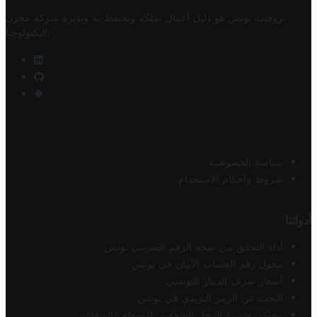
تروفيت تونس هو دليل أعمال تملكه وتحتفظ به وتديره
شركة مخزن
.
التكنولوجيا
سياسة الخصوصية
شروط وأحكام الاستخدام
أدواتنا
أداة التحقق من صحة الرقم الضريبي تونس
محول رقم الحساب الآيبان في تونس
أسعار صرف الدينار التونسي
البحث عن الرمز البريدي في تونس
محاكي ضريبة الدخل الشخصي للموظف/المتقاعد