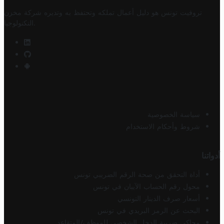
تروفيت تونس هو دليل أعمال تملكه وتحتفظ به وتديره
شركة مخزن
.
التكنولوجيا
سياسة الخصوصية
شروط وأحكام الاستخدام
أدواتنا
أداة التحقق من صحة الرقم الضريبي تونس
محول رقم الحساب الآيبان في تونس
أسعار صرف الدينار التونسي
البحث عن الرمز البريدي في تونس
محاكي ضريبة الدخل الشخصي للموظف/المتقاعد