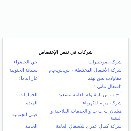
شركات في نفس الإختصاص
شركة صوجيتراب
حي الخضراء
شركة الأشغال المختلطة - ش.ش.م.م
سليانة الجنوبية
مقاولات نحن نهتم
غار الدماء
"اشغال ماني "
أ ج ب س المقاولة العامة بنسعيد
الحمامات
شركة مرام للكهرباء
الميدة
هيليان ب ت ب و الخدمات الفلاحية و
قبلي الجنوبية
البيئية
شركة كمال عذري للاشغال العامة
الحامة