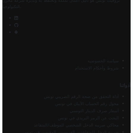
تروفيت تونس هو دليل أعمال تملكه وتحتفظ به وتديره
شركة مخزن
.
التكنولوجيا
سياسة الخصوصية
شروط وأحكام الاستخدام
أدواتنا
أداة التحقق من صحة الرقم الضريبي تونس
محول رقم الحساب الآيبان في تونس
أسعار صرف الدينار التونسي
البحث عن الرمز البريدي في تونس
محاكي ضريبة الدخل الشخصي للموظف/المتقاعد
ضريبة الدخل للمتقاعدين الفرنسيين المقيمين في تونس