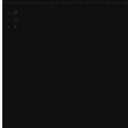
فيت تونس هو دليل أعمال تملكه وتحتفظ به وتديره
شركة مخزن التكنولوجيا