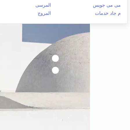
مى مى جويس
المرسى
م جاد خدمات
المروج