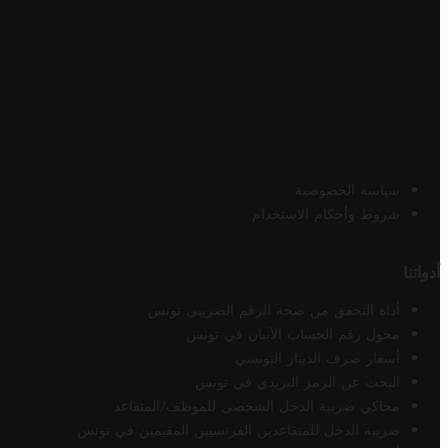
سياسة الخصوصية
شروط وأحكام الاستخدام
أدواتنا
أداة التحقق من صحة الرقم الضريبي تونس
محول رقم الحساب الآيبان في تونس
أسعار صرف الدينار التونسي
البحث عن الرمز البريدي في تونس
محاكي ضريبة الدخل الشخصي للموظف/المتقاعد
ضريبة الدخل للمتقاعدين الفرنسيين المقيمين في تونس