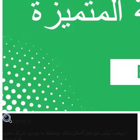
TROVIT
تروفيت تونس هو دليل أعمال تملكه وتحتفظ به وتديره
شركة مخزن
.
التكنولوجيا