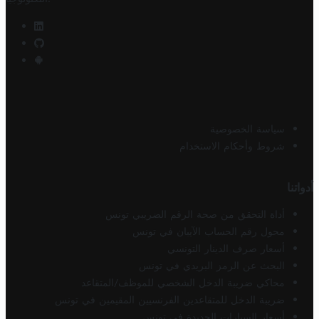
سياسة الخصوصية
شروط وأحكام الاستخدام
أدواتنا
أداة التحقق من صحة الرقم الضريبي تونس
محول رقم الحساب الآيبان في تونس
أسعار صرف الدينار التونسي
البحث عن الرمز البريدي في تونس
محاكي ضريبة الدخل الشخصي للموظف/المتقاعد
ضريبة الدخل للمتقاعدين الفرنسيين المقيمين في تونس
أسعار السيارات الجديدة في تونس