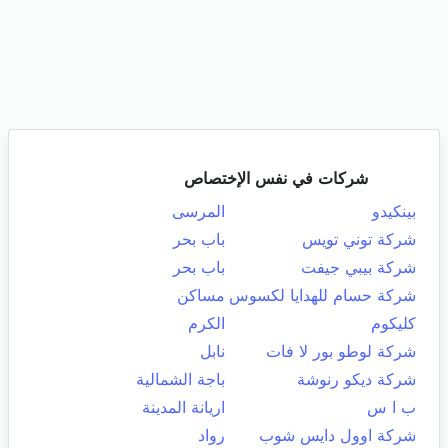
شركات في نفس الإختصاص
بينكيدو
المرسى
شركة توني تويس
باب بحر
شركة بيبي جيفت
باب بحر
شركة حسام للهدايا لكسوس
مساكن
كليكوم
الكرم
شركة لوطو بور لا فات
نابل
شركة ديكو رنوشة
باجة الشمالية
ب ا س
اريانة المدينة
شركة اوول دايس شوب
رواد