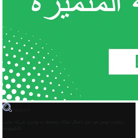
TROVIT
تروفيت تونس هو دليل أعمال تملكه وتحتفظ به وتديره
شركة مخزن
.
التكنولوجيا