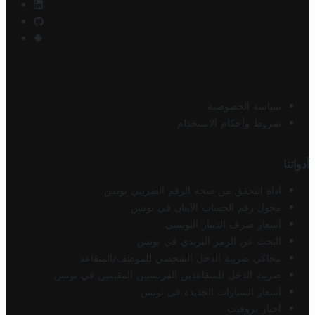
سياسة الخصوصية
شروط وأحكام الاستخدام
أدواتنا
أداة التحقق من صحة الرقم الضريبي تونس
محول رقم الحساب الآيبان في تونس
أسعار صرف الدينار التونسي
البحث عن الرمز البريدي في تونس
محاكي ضريبة الدخل الشخصي للموظف/المتقاعد
ضريبة الدخل للمتقاعدين الفرنسيين المقيمين في تونس
أسعار السيارات الجديدة في تونس
أخبار تروفيت