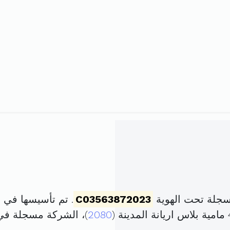
جلة تحت الهوية
C03563872023
. تم تأسيسها في 22 جوان 2023 برأس مال قدره
2080
)، الشركة مسجلة ف