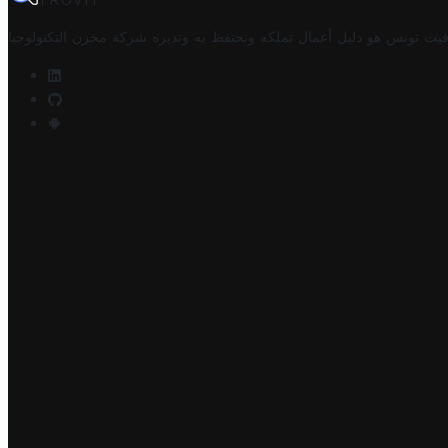
TROVIT
فيت تونس هو دليل أعمال تملكه وتحتفظ به وتديره
شركة مخزن التكنولوجيا