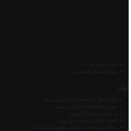
سياسة الخصوصية
شروط وأحكام الاستخدام
أدواتنا
أداة التحقق من صحة الرقم الضريبي تونس
محول رقم الحساب الآيبان في تونس
أسعار صرف الدينار التونسي
البحث عن الرمز البريدي في تونس
محاكي ضريبة الدخل الشخصي للموظف/المتقاعد