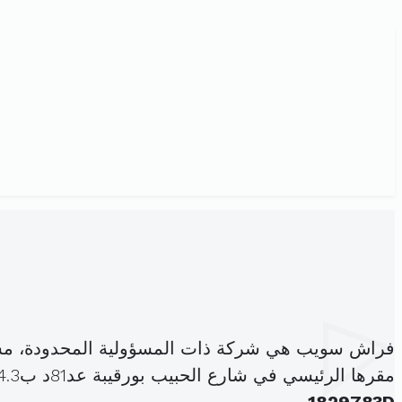
فراش سويب هي شركة ذات المسؤولية المحدودة، مس
مقرها الرئيسي في شارع الحبيب بورقيبة عد81د ب4.3 مامية بلاس اريانة المدينة (