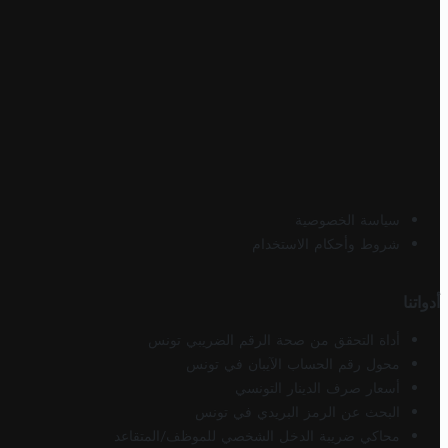
سياسة الخصوصية
شروط وأحكام الاستخدام
أدواتنا
أداة التحقق من صحة الرقم الضريبي تونس
محول رقم الحساب الآيبان في تونس
أسعار صرف الدينار التونسي
البحث عن الرمز البريدي في تونس
محاكي ضريبة الدخل الشخصي للموظف/المتقاعد