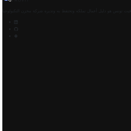
TROVIT
فيت تونس هو دليل أعمال تملكه وتحتفظ به وتديره
شركة مخزن التكنولوجيا