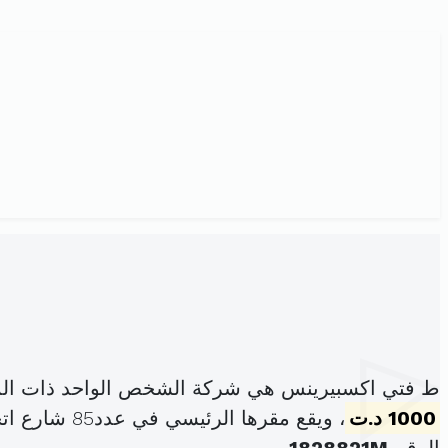
ط فتي اكسبيرينس هي شركة الشخص الواحد ذات المس
1000 د.ت
، ويقع مقرها الرئيسي في عدد85 شارع اتحاد المغرب العربي الطابق1 عدد3 سكرة (