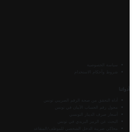
سياسة الخصوصية
شروط وأحكام الاستخدام
أدواتنا
أداة التحقق من صحة الرقم الضريبي تونس
محول رقم الحساب الآيبان في تونس
أسعار صرف الدينار التونسي
البحث عن الرمز البريدي في تونس
محاكي ضريبة الدخل الشخصي للموظف/المتقاعد