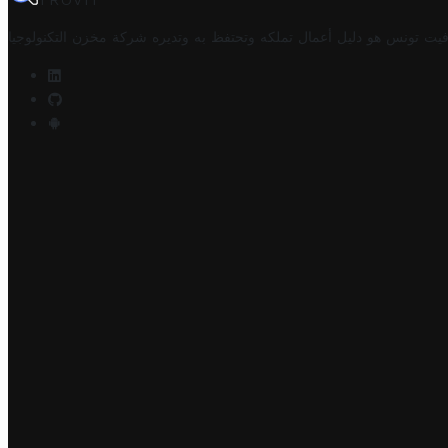
TROVIT
فيت تونس هو دليل أعمال تملكه وتحتفظ به وتديره
شركة مخزن التكنولوجيا