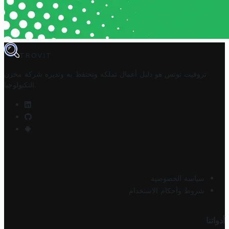
TROVIT
تروفيت تونس هو دليل أعمال تملكه وتحتفظ به وتديره
شركة مخزن
.
التكنولوجيا
سياسة الخصوصية
شروط وأحكام الاستخدام
أدواتنا