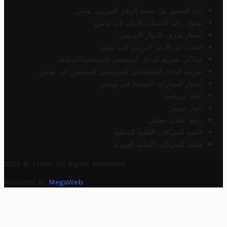
أداة التحقق من صحة الرقم الضريبي تونس
محول رقم الحساب الآيبان في تونس
أسعار صرف الدينار التونسي
البحث عن الرمز البريدي في تونس
محاكي ضريبة الدخل الشخصي للموظف/المتقاعد
ضريبة الدخل للمتقاعدين الفرنسيين المقيمين في تونس
أسعار السيارات الجديدة في تونس
أخبار تروفيت
أخبار تونس
رابط خلفي مجاني
قائمة الشركات الأهلية المحلية
قائمة الشركات الأهلية الجهوية
2025 © Trovit. All Rights Reserved.
Powered By
MegaWeb
.