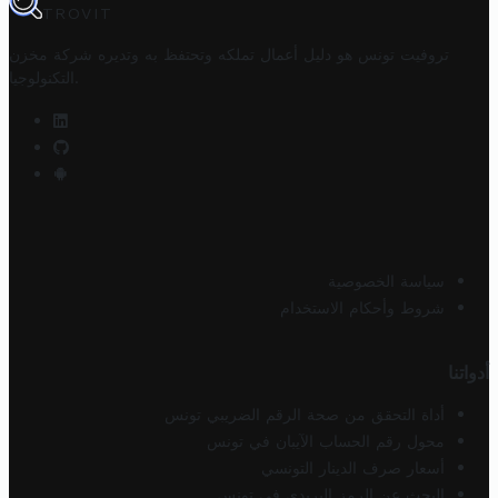
TROVIT
تروفيت تونس هو دليل أعمال تملكه وتحتفظ به وتديره
شركة مخزن
.
التكنولوجيا
سياسة الخصوصية
شروط وأحكام الاستخدام
أدواتنا
أداة التحقق من صحة الرقم الضريبي تونس
محول رقم الحساب الآيبان في تونس
أسعار صرف الدينار التونسي
البحث عن الرمز البريدي في تونس