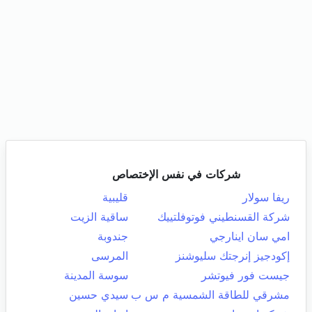
شركات في نفس الإختصاص
ريفا سولار
قليبية
شركة القسنطيني فوتوفلتييك
ساقية الزيت
امي سان اينارجي
جندوبة
إكودجيز إنرجتك سليوشنز
المرسى
جيست فور فيوتشر
سوسة المدينة
مشرقي للطاقة الشمسية م س ب
سيدي حسين