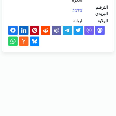
سكرة
الترقيم
2073
البريدي
الولاية
اريانة