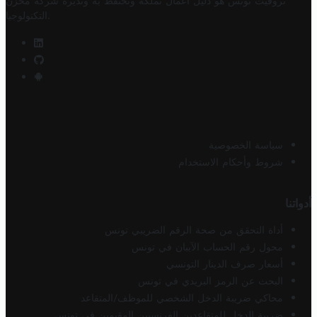
تروفيت تونس هو دليل أعمال تملكه وتحتفظ به وتديره
شركة مخزن
.
التكنولوجيا
سياسة الخصوصية
شروط وأحكام الاستخدام
أدواتنا
أداة التحقق من صحة الرقم الضريبي تونس
محول رقم الحساب الآيبان في تونس
أسعار صرف الدينار التونسي
البحث عن الرمز البريدي في تونس
محاكي ضريبة الدخل الشخصي للموظف/المتقاعد
ضريبة الدخل للمتقاعدين الفرنسيين المقيمين في تونس