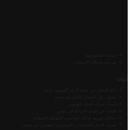
سياسة الخصوصية
شروط وأحكام الاستخدام
أدواتنا
أداة التحقق من صحة الرقم الضريبي تونس
محول رقم الحساب الآيبان في تونس
أسعار صرف الدينار التونسي
البحث عن الرمز البريدي في تونس
محاكي ضريبة الدخل الشخصي للموظف/المتقاعد
ضريبة الدخل للمتقاعدين الفرنسيين المقيمين في تونس