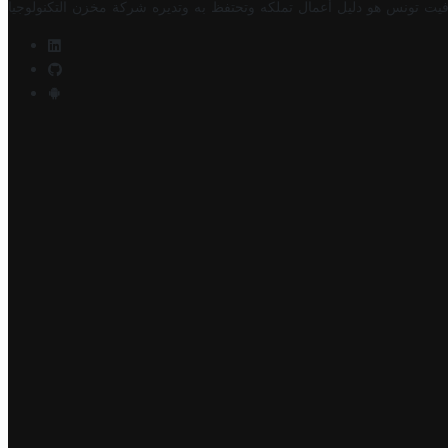
فيت تونس هو دليل أعمال تملكه وتحتفظ به وتديره
شركة مخزن التكنولوجيا