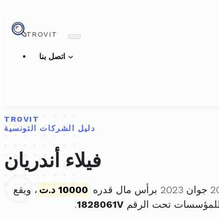
TROVIT
اتصل بنا
TROVIT
دليل الشركات التونسية
فيلاء أندريان
10000 د.ت
، ويقع
للمؤسسات تحت الرقم
1828061V
.