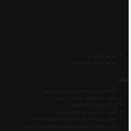
سياسة الخصوصية
شروط وأحكام الاستخدام
أدواتنا
أداة التحقق من صحة الرقم الضريبي تونس
محول رقم الحساب الآيبان في تونس
أسعار صرف الدينار التونسي
البحث عن الرمز البريدي في تونس
محاكي ضريبة الدخل الشخصي للموظف/المتقاعد
ضريبة الدخل للمتقاعدين الفرنسيين المقيمين في تونس