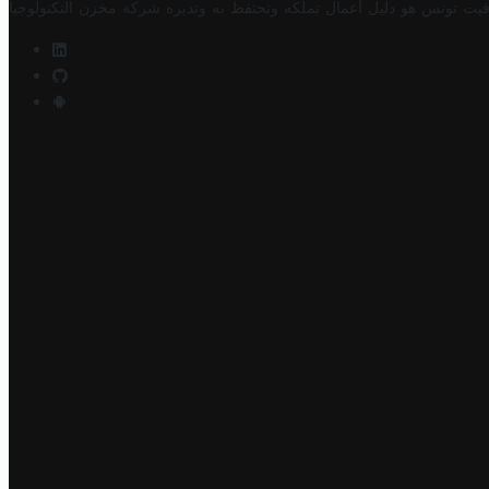
فيت تونس هو دليل أعمال تملكه وتحتفظ به وتديره
شركة مخزن التكنولوجيا