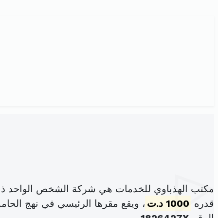
مكتب الهذباوي للخدمات هي شركة الشخص الواحد ذات
قدره
1000 د.ت
، ويقع مقرها الرئيسي في نهج الحامدية عد10د الطابق4 شقة43 مونبليزي