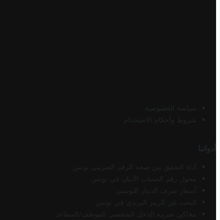
سياسة الخصوصية
شروط وأحكام الاستخدام
أدواتنا
أداة التحقق من صحة الرقم الضريبي تونس
محول رقم الحساب الآيبان في تونس
أسعار صرف الدينار التونسي
البحث عن الرمز البريدي في تونس
محاكي ضريبة الدخل الشخصي للموظف/المتقاعد