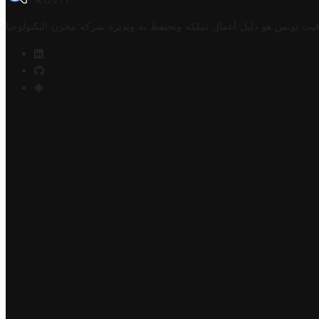
TROVIT
فيت تونس هو دليل أعمال تملكه وتحتفظ به وتديره
شركة مخزن التكنولوجيا