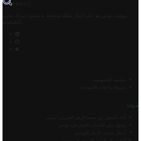
TROVIT
تروفيت تونس هو دليل أعمال تملكه وتحتفظ به وتديره
شركة مخزن
.
التكنولوجيا
سياسة الخصوصية
شروط وأحكام الاستخدام
أدواتنا
أداة التحقق من صحة الرقم الضريبي تونس
محول رقم الحساب الآيبان في تونس
أسعار صرف الدينار التونسي
البحث عن الرمز البريدي في تونس