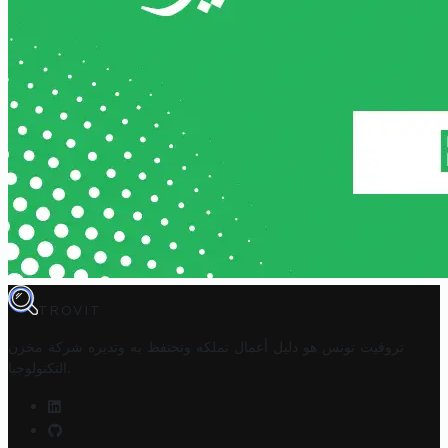
TROVIT
تروفيت تونس هو دليل أعمال تملكه وتحتفظ به وتديره
شركة مخزن
.
التكنولوجيا