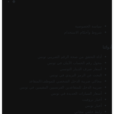
سياسة الخصوصية
شروط وأحكام الاستخدام
أدواتنا
أداة التحقق من صحة الرقم الضريبي تونس
محول رقم الحساب الآيبان في تونس
أسعار صرف الدينار التونسي
البحث عن الرمز البريدي في تونس
محاكي ضريبة الدخل الشخصي للموظف/المتقاعد
ضريبة الدخل للمتقاعدين الفرنسيين المقيمين في تونس
أسعار السيارات الجديدة في تونس
أخبار تروفيت
أخبار تونس
رابط خلفي مجاني